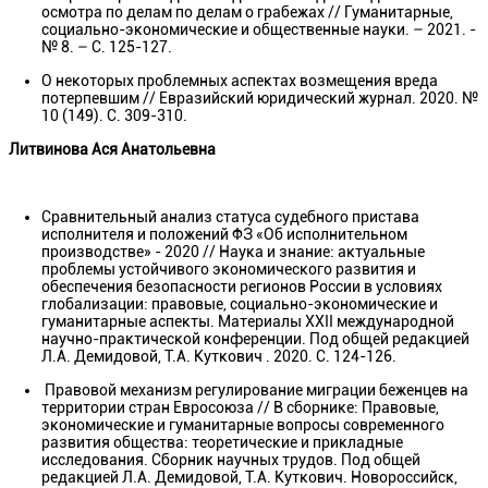
осмотра по делам по делам о грабежах // Гуманитарные,
социально-экономические и общественные науки. – 2021. -
№ 8. – С. 125-127.
О некоторых проблемных аспектах возмещения вреда
потерпевшим // Евразийский юридический журнал. 2020. №
10 (149). С. 309-310.
Литвинова Ася Анатольевна
Сравнительный анализ статуса судебного пристава
исполнителя и положений ФЗ «Об исполнительном
производстве» - 2020 // Наука и знание: актуальные
проблемы устойчивого экономического развития и
обеспечения безопасности регионов России в условиях
глобализации: правовые, социально-экономические и
гуманитарные аспекты. Материалы ХХII международной
научно-практической конференции. Под общей редакцией
Л.А. Демидовой, Т.А. Куткович . 2020. С. 124-126.
Правовой механизм регулирование миграции беженцев на
территории стран Евросоюза // В сборнике: Правовые,
экономические и гуманитарные вопросы современного
развития общества: теоретические и прикладные
исследования. Сборник научных трудов. Под общей
редакцией Л.А. Демидовой, Т.А. Куткович. Новороссийск,