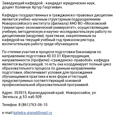
Заведующий кафедрой - кандидат юридических наук,
доцент Холевчук Артур Георгиевич.
Кафедра государственных и гражджанско-правовых дисциплин
является учебно-научным структурным подразделением
Новороссийского института (филиала) АНО ВО «Московский
гуманитарно-экономический университет», осуществляющим
учебную, методическую и научно-исследовательскую работу по
дисциплинам (модулям), практикам, закрепленным за
кафедрой на текущий учебный год приказом ректора,
воспитательную работу среди обучающихся.
По степени участия в процессе подготовки бакалавров по
направлению подготовки 40.03.01 Юриспруденция,
направленности (профилю) «гражданско-правоdой», кафедра
является выпускающей, то есть она координирует полный цикл
образовательного процесса по данным направлениям
подготовки, обеспечивает условия для прохождения
обучающимися практики и всех форм аттестаций,
предусмотренных соответствующей основной
профессиональной образовательной программой.
Адрес: 353915, Краснодарский край, Новороссийск, ул.
Энгельса, д.53, каб.509
Телефон: 8 (861)763-06-10
e-mail
kafedra.gigrpd@mail.ru