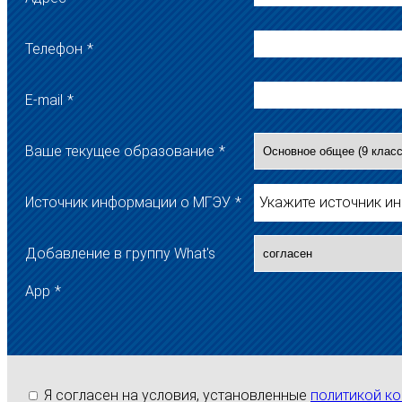
Телефон
*
E-mail
*
Ваше текущее образование
*
Источник информации о МГЭУ
*
Укажите источник и
Добавление в группу What's
App
*
Я согласен на условия, установленные
политикой к