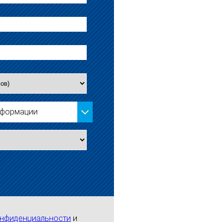
нформации
онфиденциальности
и