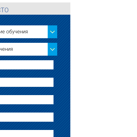
СТО
ие обучения
чения