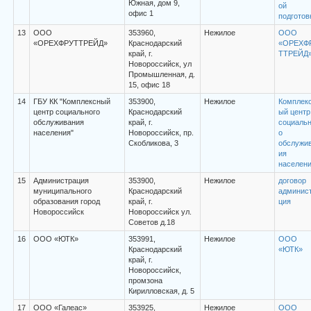
Южная, дом 9,
ой
офис 1
подготов
13
ООО
353960,
Нежилое
ООО
«ОРЕХФРУТТРЕЙД»
Краснодарский
«ОРЕХФ
край, г.
ТТРЕЙД
Новороссийск, ул
Промышленная, д.
15, офис 18
14
ГБУ КК "Комплексный
353900,
Нежилое
Комплек
центр социального
Краснодарский
ый центр
обслуживания
край, г.
социальн
населения"
Новороссийск, пр.
о
Скобликова, 3
обслужи
ия
населен
15
Администрация
353900,
Нежилое
договор
муниципального
Краснодарский
админис
образования город
край, г.
ция
Новороссийск
Новороссийск ул.
Советов д.18
16
ООО «ЮТК»
353991,
Нежилое
ООО
Краснодарский
«ЮТК»
край, г.
Новороссийск,
промзона
Кирилловская, д. 5
17
ООО «Галеас»
353925,
Нежилое
ООО