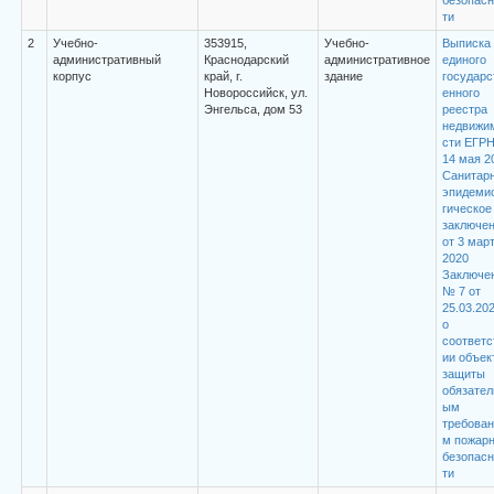
безопасн
ти
2
Учебно-
353915,
Учебно-
Выписка 
административный
Краснодарский
административное
единого
корпус
край, г.
здание
государс
Новороссийск, ул.
енного
Энгельса, дом 53
реестра
недвижи
сти ЕГРН
14 мая 2
Санитарн
эпидеми
гическое
заключе
от 3 мар
2020
Заключе
№ 7 от
25.03.20
о
соответс
ии объек
защиты
обязател
ым
требован
м пожар
безопасн
ти