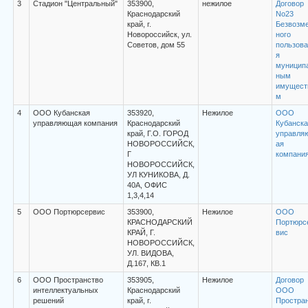
3
Стадион "Центральный"
353900,
нежилое
Договор
Краснодарский
No23
край, г.
Безвозм
Новороссийск, ул.
ного
Советов, дом 55
пользова
я
муницип
ным
имущест
м
4
ООО Кубанская
353920,
Нежилое
ООО
управляющая компания
Краснодарский
Кубанска
край, Г.О. ГОРОД
управля
НОВОРОССИЙСК,
ая
Г
компани
НОВОРОССИЙСК,
УЛ КУНИКОВА, Д.
40А, ОФИС
1,3,4,14
5
ООО Портюрсервис
353900,
Нежилое
ООО
КРАСНОДАРСКИЙ
Портюрс
КРАЙ, Г.
вис
НОВОРОССИЙСК,
УЛ. ВИДОВА,
Д.167, КВ.1
6
ООО Пространство
353905,
Нежилое
Договор
интеллектуальных
Краснодарский
ООО
решений
край, г.
Простра