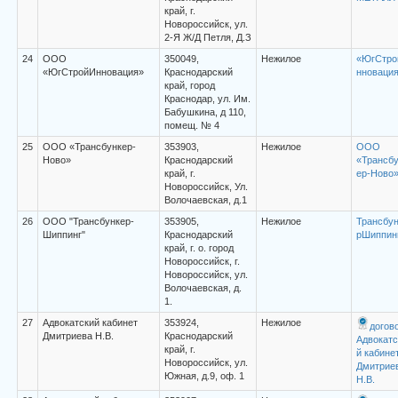
край, г.
Новороссийск, ул.
2-Я Ж/Д Петля, Д.З
24
ООО
350049,
Нежилое
«ЮгСтро
«ЮгСтройИнновация»
Краснодарский
нноваци
край, город
Краснодар, ул. Им.
Бабушкина, д 110,
помещ. № 4
25
ООО «Трансбункер-
353903,
Нежилое
ООО
Ново»
Краснодарский
«Трансбу
край, г.
ер-Ново
Новороссийск, Ул.
Волочаевская, д.1
26
ООО "Трансбункер-
353905,
Нежилое
Трансбун
Шиппинг"
Краснодарский
рШиппин
край, г. о. город
Новороссийск, г.
Новороссийск, ул.
Волочаевская, д.
1.
27
Адвокатский кабинет
353924,
Нежилое
догов
Дмитриева Н.В.
Краснодарский
Адвокатс
край, г.
й кабине
Новороссийск, ул.
Дмитрие
Южная, д.9, оф. 1
Н.В.