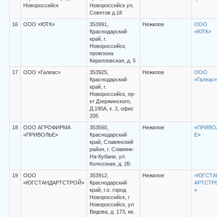
Новороссийск
Новороссийск ул.
Советов д.18
16
ООО «ЮТК»
353991,
Нежилое
ООО
Краснодарский
«ЮТК»
край, г.
Новороссийск,
промзона
Кирилловская, д. 5
17
ООО «Галеас»
353925,
Нежилое
ООО
Краснодарский
«Галеас»
край, г.
Новороссийск, пр-
кт Дзержинского,
Д.190А, к. 2, офис
205
18
ООО АГРОФИРМА
353560,
Нежилое
«ПРИВО
«ПРИВОЛЬЕ»
Краснодарский
Е»
край, Славянский
район, г. Славянк-
На-Кубани, ул.
Колхозная, д. 2Б
19
ООО
353912,
Нежилое
«ЮГСТА
«ЮГСТАНДАРТСТРОЙ»
Краснодарский
АРТСТР
край, г.о. город
»
Новороссийск, г
Новороссийск, ул
Видова, д. 173, кв.