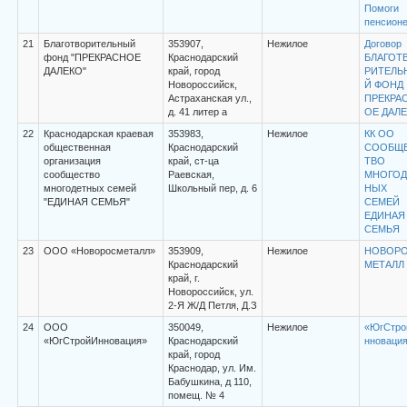
Помоги
пенсион
21
Благотворительный
353907,
Нежилое
Договор
фонд "ПРЕКРАСНОЕ
Краснодарский
БЛАГОТ
ДАЛЕКО"
край, город
РИТЕЛЬ
Новороссийск,
Й ФОНД
Астраханская ул.,
ПРЕКРА
д. 41 литер а
ОЕ ДАЛ
22
Краснодарская краевая
353983,
Нежилое
КК ОО
общественная
Краснодарский
СООБЩ
организация
край, ст-ца
ТВО
сообщество
Раевская,
МНОГОД
многодетных семей
Школьный пер, д. 6
НЫХ
"ЕДИНАЯ СЕМЬЯ"
СЕМЕЙ
ЕДИНАЯ
СЕМЬЯ
23
ООО «Новоросметалл»
353909,
Нежилое
НОВОР
Краснодарский
МЕТАЛЛ
край, г.
Новороссийск, ул.
2-Я Ж/Д Петля, Д.З
24
ООО
350049,
Нежилое
«ЮгСтро
«ЮгСтройИнновация»
Краснодарский
нноваци
край, город
Краснодар, ул. Им.
Бабушкина, д 110,
помещ. № 4