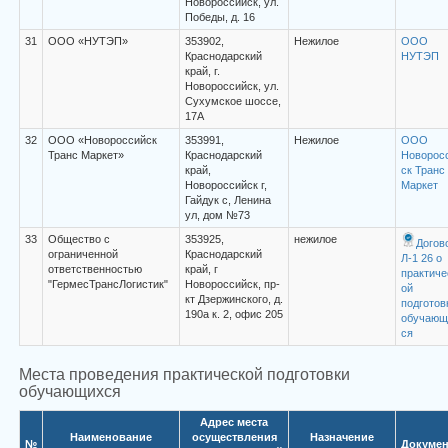
Новороссийск, ул.
Победы, д. 16
31
ООО «НУТЭП»
353902,
Нежилое
ООО
Краснодарский
НУТЭП
край, г.
Новороссийск, ул.
Сухумское шоссе,
17А
32
ООО «Новороссийск
353991,
Нежилое
ООО
Транс Маркет»
Краснодарский
Новоросс
край,
ск Транс
Новороссийск г,
Маркет
Гайдук с, Ленина
ул, дом №73
33
Общество с
353925,
нежилое
Догов
ограниченной
Краснодарский
Л-1 26 о
ответственностью
край, г
практиче
"ГермесТрансЛогистик"
Новороссийск, пр-
ой
кт Дзержинского, д.
подготов
190а к. 2, офис 205
обучающ
ся
Места проведения практической подготовки
обучающихся
Адрес места
Наименование
осуществления
Назначение
№
Докуме