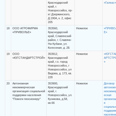
Краснодарский
«Галеас»
край, г.
Новороссийск, пр-
кт Дзержинского,
Д.190А, к. 2, офис
205
18
ООО АГРОФИРМА
353560,
Нежилое
«ПРИВО
«ПРИВОЛЬЕ»
Краснодарский
Е»
край, Славянский
район, г. Славянк-
На-Кубани, ул.
Колхозная, д. 2Б
19
ООО
353912,
Нежилое
«ЮГСТА
«ЮГСТАНДАРТСТРОЙ»
Краснодарский
АРТСТР
край, г.о. город
»
Новороссийск, г
Новороссийск, ул
Видова, д. 173, кв.
228
20
Автономная
353900,
Нежилое
Договор
некоммерческая
Краснодарский
автоном
организация социальной
край, г.
некомме
поддержки населения
Новороссийск, ул.
еская
"Помоги пенсионеру"
Куникова, д.58,
организа
кв.66
я
социальн
поддерж
населен