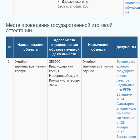
кт Дзержинского, д.
подготов
190а к. 2, офис 205
обучающ
ся
Места проведения государственной итоговой
аттестации
Адрес места
Наименование
осуществления
Назначение
№
Документы
объекта
образовательной
объекта
деятельности
1
Учебно-
353900,
Учебно-
Выписка из
административный
Краснодарский
административное
единого
корпус
край, г.
здание
государств
Новороссийск, ул.
енного
Коммунистическая
реестра
36/37.
недвижимо
сти ЕГРН от
25 апреля
2024
Санитарно-
эпидемиоло
гическое
заключение
от 26
января
2017
Заключение