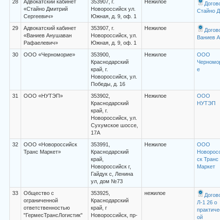
28
Адвокатский кабинет
353907, г.
Нежилое
Догов
«Стайно Дмитрий
Новороссийск ул.
Стайно Д
Сергеевич»
Южная, д. 9, оф. 1
29
Адвокатский кабинет
353907, г.
Нежилое
Догов
«Ваниев Анушаван
Новороссийск, ул.
Ваниев А
Рафаелевич»
Южная, д. 9, оф. 1
30
ООО «Черноморие»
353900,
Нежилое
ООО
Краснодарский
Черномо
край, г.
е
Новороссийск, ул.
Победы, д. 16
31
ООО «НУТЭП»
353902,
Нежилое
ООО
Краснодарский
НУТЭП
край, г.
Новороссийск, ул.
Сухумское шоссе,
17А
32
ООО «Новороссийск
353991,
Нежилое
ООО
Транс Маркет»
Краснодарский
Новоросс
край,
ск Транс
Новороссийск г,
Маркет
Гайдук с, Ленина
ул, дом №73
33
Общество с
353925,
нежилое
Догов
ограниченной
Краснодарский
Л-1 26 о
ответственностью
край, г
практиче
"ГермесТрансЛогистик"
Новороссийск, пр-
ой