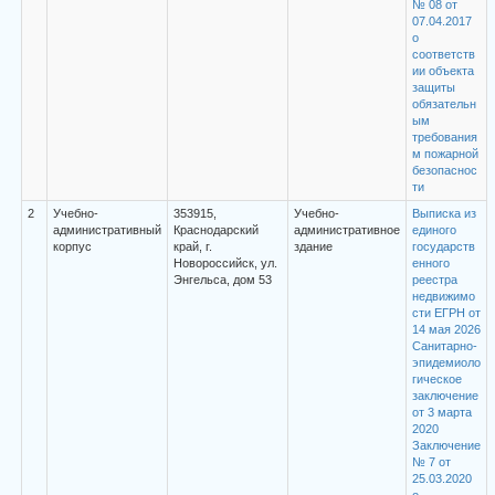
№ 08 от
07.04.2017
о
соответств
ии объекта
защиты
обязательн
ым
требования
м пожарной
безопаснос
ти
2
Учебно-
353915,
Учебно-
Выписка из
административный
Краснодарский
административное
единого
корпус
край, г.
здание
государств
Новороссийск, ул.
енного
Энгельса, дом 53
реестра
недвижимо
сти ЕГРН от
14 мая 2026
Санитарно-
эпидемиоло
гическое
заключение
от 3 марта
2020
Заключение
№ 7 от
25.03.2020