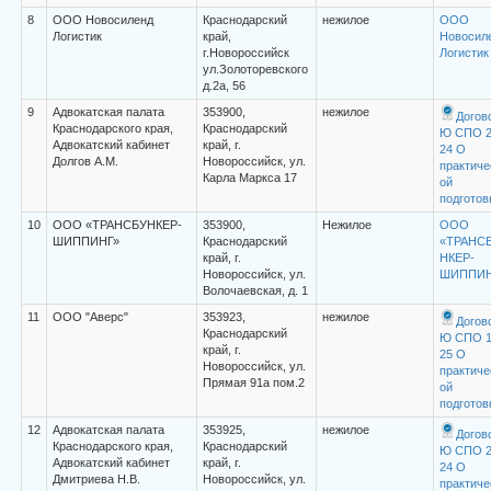
8
ООО Новосиленд
Краснодарский
нежилое
ООО
Логистик
край,
Новосил
г.Новороссийск
Логистик
ул.Золоторевского
д.2а, 56
9
Адвокатская палата
353900,
нежилое
Догов
Краснодарского края,
Краснодарский
Ю СПО 
Адвокатский кабинет
край, г.
24 О
Долгов А.М.
Новороссийск, ул.
практиче
Карла Маркса 17
ой
подготов
10
ООО «ТРАНСБУНКЕР-
353900,
Нежилое
ООО
ШИППИНГ»
Краснодарский
«ТРАНС
край, г.
НКЕР-
Новороссийск, ул.
ШИППИН
Волочаевская, д. 1
11
ООО "Аверс"
353923,
нежилое
Догов
Краснодарский
Ю СПО 
край, г.
25 О
Новороссийск, ул.
практиче
Прямая 91а пом.2
ой
подготов
12
Адвокатская палата
353925,
нежилое
Догов
Краснодарского края,
Краснодарский
Ю СПО 
Адвокатский кабинет
край, г.
24 О
Дмитриева Н.В.
Новороссийск, ул.
практиче