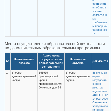
о
соответств
ии объекта
защиты
обязательн
ым
требования
м пожарной
безопаснос
ти
Места осуществления образовательной деятельности
по дополнительным образовательным программам
Адрес места
Наименование
осуществления
Назначение
№
Документы
объекта
образовательной
объекта
деятельности
1
Учебно-
353915,
Учебно-
Выписка из
административный
Краснодарский
административное
единого
корпус
край, г.
здание
государств
Новороссийск, ул.
енного
Энгельса, дом 53
реестра
недвижимо
сти ЕГРН от
14 мая 2026
Санитарно-
эпидемиоло
гическое