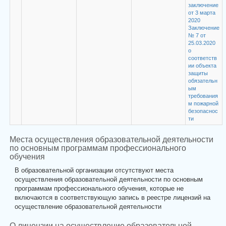
заключение
от 3 марта
2020
Заключение
№ 7 от
25.03.2020
о
соответств
ии объекта
защиты
обязательн
ым
требования
м пожарной
безопаснос
ти
Места осуществления образовательной деятельности
по основным программам профессионального
обучения
В образовательной организации отсутствуют места
осуществления образовательной деятельности по основным
программам профессионального обучения, которые не
включаются в соответствующую запись в реестре лицензий на
осуществление образовательной деятельности
О лицензии на осуществление образовательной