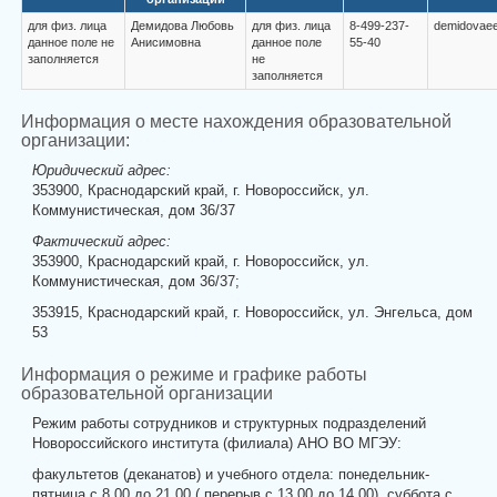
для физ. лица
Демидова Любовь
для физ. лица
8-499-237-
demidovaee
данное поле не
Анисимовна
данное поле
55-40
заполняется
не
заполняется
Информация о месте нахождения образовательной
организации:
Юридический адрес:
353900, Краснодарский край, г. Новороссийск, ул.
Коммунистическая, дом 36/37
Фактический адрес:
353900, Краснодарский край, г. Новороссийск, ул.
Коммунистическая, дом 36/37;
353915, Краснодарский край, г. Новороссийск, ул. Энгельса, дом
53
Информация о режиме и графике работы
образовательной организации
Режим работы сотрудников и структурных подразделений
Новороссийского института (филиала) АНО ВО МГЭУ:
факультетов (деканатов) и учебного отдела: понедельник-
пятница с 8.00 до 21.00 ( перерыв с 13.00 до 14.00), суббота с