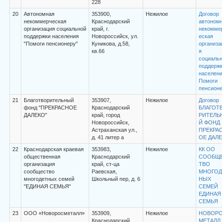
228
20
Автономная
353900,
Нежилое
Договор
некоммерческая
Краснодарский
автоном
организация социальной
край, г.
некомме
поддержки населения
Новороссийск, ул.
еская
"Помоги пенсионеру"
Куникова, д.58,
организа
кв.66
я
социальн
поддерж
населен
Помоги
пенсион
21
Благотворительный
353907,
Нежилое
Договор
фонд "ПРЕКРАСНОЕ
Краснодарский
БЛАГОТ
ДАЛЕКО"
край, город
РИТЕЛЬ
Новороссийск,
Й ФОНД
Астраханская ул.,
ПРЕКРА
д. 41 литер а
ОЕ ДАЛ
22
Краснодарская краевая
353983,
Нежилое
КК ОО
общественная
Краснодарский
СООБЩ
организация
край, ст-ца
ТВО
сообщество
Раевская,
МНОГОД
многодетных семей
Школьный пер, д. 6
НЫХ
"ЕДИНАЯ СЕМЬЯ"
СЕМЕЙ
ЕДИНАЯ
СЕМЬЯ
23
ООО «Новоросметалл»
353909,
Нежилое
НОВОР
Краснодарский
МЕТАЛЛ