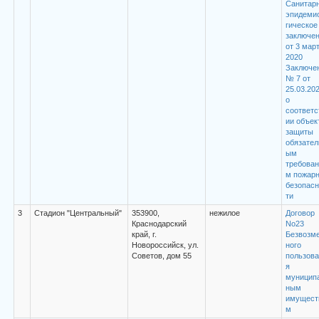
Санитарн
эпидеми
гическое
заключе
от 3 мар
2020
Заключе
№ 7 от
25.03.20
о
соответс
ии объек
защиты
обязател
ым
требован
м пожар
безопасн
ти
3
Стадион "Центральный"
353900,
нежилое
Договор
Краснодарский
No23
край, г.
Безвозм
Новороссийск, ул.
ного
Советов, дом 55
пользова
я
муницип
ным
имущест
м