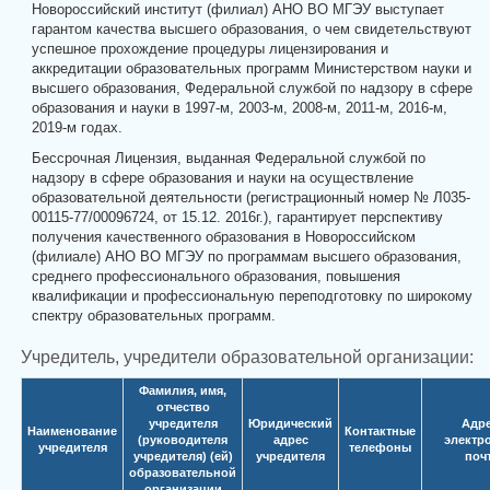
Новороссийский институт (филиал) АНО ВО МГЭУ выступает
гарантом качества высшего образования, о чем свидетельствуют
успешное прохождение процедуры лицензирования и
аккредитации образовательных программ Министерством науки и
высшего образования, Федеральной службой по надзору в сфере
образования и науки в 1997-м, 2003-м, 2008-м, 2011-м, 2016-м,
2019-м годах.
Бессрочная Лицензия, выданная Федеральной службой по
надзору в сфере образования и науки на осуществление
образовательной деятельности (регистрационный номер № Л035-
00115-77/00096724, от 15.12. 2016г.), гарантирует перспективу
получения качественного образования в Новороссийском
(филиале) АНО ВО МГЭУ по программам высшего образования,
среднего профессионального образования, повышения
квалификации и профессиональную переподготовку по широкому
спектру образовательных программ.
Учредитель, учредители образовательной организации:
Фамилия, имя,
отчество
учредителя
Юридический
Адр
Наименование
Контактные
(руководителя
адрес
электр
учредителя
телефоны
учредителя) (ей)
учредителя
поч
образовательной
организации