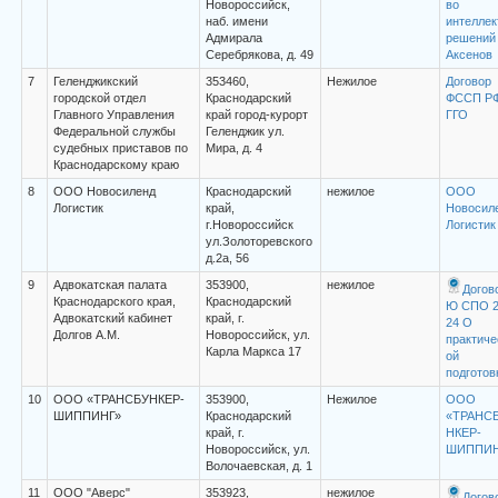
Новороссийск,
во
наб. имени
интеллек
Адмирала
решений
Серебрякова, д. 49
Аксенов
7
Геленджикский
353460,
Нежилое
Договор
городской отдел
Краснодарский
ФССП Р
Главного Управления
край город-курорт
ГГО
Федеральной службы
Геленджик ул.
судебных приставов по
Мира, д. 4
Краснодарскому краю
8
ООО Новосиленд
Краснодарский
нежилое
ООО
Логистик
край,
Новосил
г.Новороссийск
Логистик
ул.Золоторевского
д.2а, 56
9
Адвокатская палата
353900,
нежилое
Догов
Краснодарского края,
Краснодарский
Ю СПО 
Адвокатский кабинет
край, г.
24 О
Долгов А.М.
Новороссийск, ул.
практиче
Карла Маркса 17
ой
подготов
10
ООО «ТРАНСБУНКЕР-
353900,
Нежилое
ООО
ШИППИНГ»
Краснодарский
«ТРАНС
край, г.
НКЕР-
Новороссийск, ул.
ШИППИН
Волочаевская, д. 1
11
ООО "Аверс"
353923,
нежилое
Догов