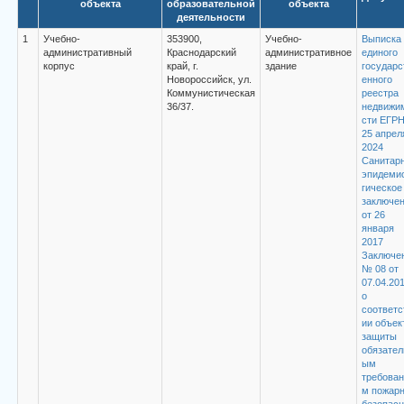
объекта
образовательной
объекта
деятельности
1
Учебно-
353900,
Учебно-
Выписка 
административный
Краснодарский
административное
единого
корпус
край, г.
здание
государс
Новороссийск, ул.
енного
Коммунистическая
реестра
36/37.
недвижи
сти ЕГРН
25 апрел
2024
Санитарн
эпидеми
гическое
заключе
от 26
января
2017
Заключе
№ 08 от
07.04.20
о
соответс
ии объек
защиты
обязател
ым
требован
м пожарн