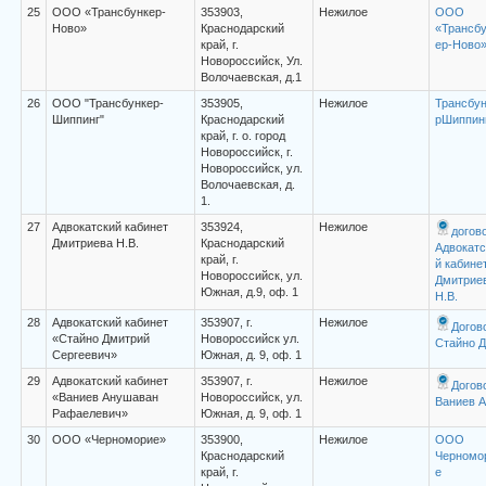
25
ООО «Трансбункер-
353903,
Нежилое
ООО
Ново»
Краснодарский
«Трансбу
край, г.
ер-Ново
Новороссийск, Ул.
Волочаевская, д.1
26
ООО "Трансбункер-
353905,
Нежилое
Трансбун
Шиппинг"
Краснодарский
рШиппин
край, г. о. город
Новороссийск, г.
Новороссийск, ул.
Волочаевская, д.
1.
27
Адвокатский кабинет
353924,
Нежилое
догов
Дмитриева Н.В.
Краснодарский
Адвокатс
край, г.
й кабине
Новороссийск, ул.
Дмитрие
Южная, д.9, оф. 1
Н.В.
28
Адвокатский кабинет
353907, г.
Нежилое
Догов
«Стайно Дмитрий
Новороссийск ул.
Стайно Д
Сергеевич»
Южная, д. 9, оф. 1
29
Адвокатский кабинет
353907, г.
Нежилое
Догов
«Ваниев Анушаван
Новороссийск, ул.
Ваниев А
Рафаелевич»
Южная, д. 9, оф. 1
30
ООО «Черноморие»
353900,
Нежилое
ООО
Краснодарский
Черномо
край, г.
е