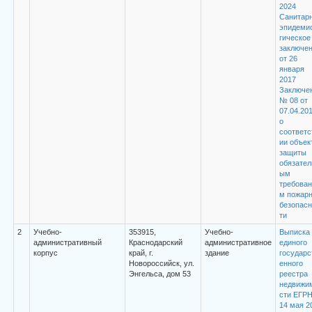
2024
Санитарн
эпидеми
гическое
заключе
от 26
января
2017
Заключе
№ 08 от
07.04.20
о
соответс
ии объек
защиты
обязател
ым
требован
м пожарн
безопасн
ти
2
Учебно-
353915,
Учебно-
Выписка 
административный
Краснодарский
административное
единого
корпус
край, г.
здание
государс
Новороссийск, ул.
енного
Энгельса, дом 53
реестра
недвижи
сти ЕГРН
14 мая 2