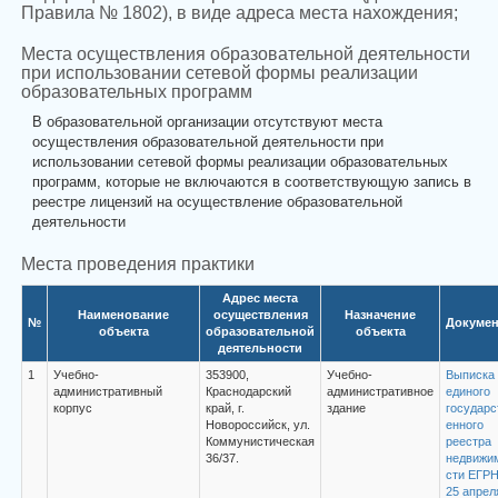
Правила № 1802), в виде адреса места нахождения;
Места осуществления образовательной деятельности
при использовании сетевой формы реализации
образовательных программ
В образовательной организации отсутствуют места
осуществления образовательной деятельности при
использовании сетевой формы реализации образовательных
программ, которые не включаются в соответствующую запись в
реестре лицензий на осуществление образовательной
деятельности
Места проведения практики
Адрес места
Наименование
осуществления
Назначение
№
Докуме
объекта
образовательной
объекта
деятельности
1
Учебно-
353900,
Учебно-
Выписка 
административный
Краснодарский
административное
единого
корпус
край, г.
здание
государс
Новороссийск, ул.
енного
Коммунистическая
реестра
36/37.
недвижи
сти ЕГРН
25 апрел