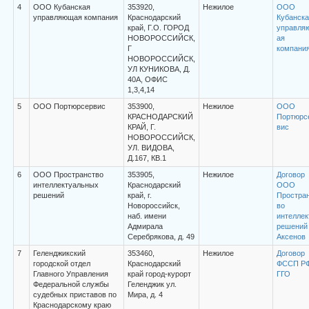
4
ООО Кубанская
353920,
Нежилое
ООО
управляющая компания
Краснодарский
Кубанска
край, Г.О. ГОРОД
управля
НОВОРОССИЙСК,
ая
Г
компани
НОВОРОССИЙСК,
УЛ КУНИКОВА, Д.
40А, ОФИС
1,3,4,14
5
ООО Портюрсервис
353900,
Нежилое
ООО
КРАСНОДАРСКИЙ
Портюрс
КРАЙ, Г.
вис
НОВОРОССИЙСК,
УЛ. ВИДОВА,
Д.167, КВ.1
6
ООО Пространство
353905,
Нежилое
Договор
интеллектуальных
Краснодарский
ООО
решений
край, г.
Простра
Новороссийск,
во
наб. имени
интеллек
Адмирала
решений
Серебрякова, д. 49
Аксенов
7
Геленджикский
353460,
Нежилое
Договор
городской отдел
Краснодарский
ФССП Р
Главного Управления
край город-курорт
ГГО
Федеральной службы
Геленджик ул.
судебных приставов по
Мира, д. 4
Краснодарскому краю