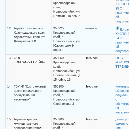
Краснодарский
Ю СПО 
край, г.
25 О
Новороссийск, ул.
практиче
Прямая 91а пом.2
ой
подготов
12
Адвокатская палата
353925,
нежилое
Догов
Краснодарского края,
Краснодарский
Ю СПО 
Адвокатский кабинет
край, г.
24 О
Дмитриева Н.В.
Новороссийск, ул.
практиче
Южная, дом 9,
ой
офис 1
подготов
13
ООО
353960,
Нежилое
ООО
«ОРЕХФРУТТРЕЙД»
Краснодарский
«ОРЕХФ
край, г.
ТТРЕЙД
Новороссийск, ул
Промышленная, д.
15, офис 18
14
ГБУ КК "Комплексный
353900,
Нежилое
Комплек
центр социального
Краснодарский
ый центр
обслуживания
край, г.
социальн
населения"
Новороссийск, пр.
о
Скобликова, 3
обслужи
ия
населен
15
Администрация
353900,
Нежилое
договор
муниципального
Краснодарский
админис
образования город
край, г.
ция