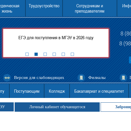
уденческая
Трудоустройство
Сотрудникам и
Инфо
жизнь
преподавателям
8 (8
ится
ЕГЭ для поступления в МГЭУ в 2026 году
Консультации п
8 (9
Версия для слабовидящих
Филиалы
нту
Поступающим
Колледж
Бакалавриат и специалитет
ГЭУ
Личный кабинет обучающегося
Заброни