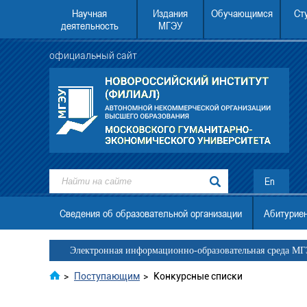
Научная
Издания
Обучающимся
Ст
деятельность
МГЭУ
официальный сайт
российский институт (филиал)
22.08.2026 в 12.00 АНО ВО МГЭУ состо
без ЕГЭ
День открытых дверей.
En
Сведения об образовательной организации
Абитурие
Электронная информационно-образовательная среда М
>
Поступающим
>
Конкурсные списки