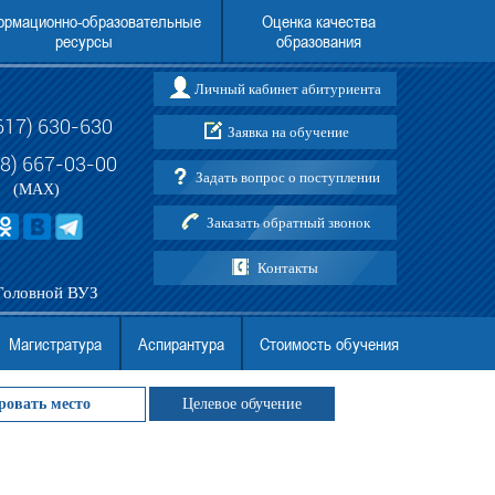
рмационно-образовательные
Оценка качества
ресурсы
образования
Личный кабинет абитуриента
617) 630-630
Заявка на обучение
о вопросам поступления в АНО
Перевод в Новороссийский институт (ф
ВО МГЭУ
АНО ВО МГЭУ (в т.ч. граждан Украины
88) 667-03-00
Задать вопрос о поступлении
ДНР)
(MAX)
Заказать обратный звонок
Контакты
Головной ВУЗ
Магистратура
Аспирантура
Стоимость обучения
ровать место
Целевое обучение